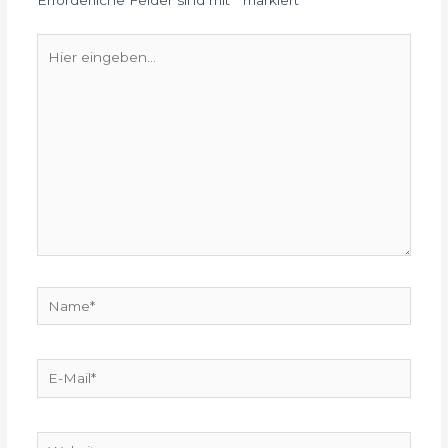
Erforderliche Felder sind mit
*
markiert
Hier
eingeben…
Name*
E-
Mail*
Website